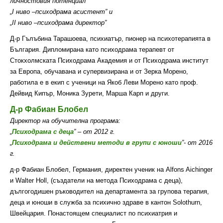
личностовия потенциал
„І ниво –психодрама асистент” и
„ІІ ниво –психодрама директор”
Д-р Гълъбина Тарашоева, психиатър, пионер на психотерапията в
България. Дипломирана като психодрама терапевт от
Стокхолмската Психодрама Академия и от Психодрама институт
за Европа, обучавана и супервизирана и от Зерка Морено,
работила е в екип с ученици на Якоб Леви Морено като проф.
Дейвид Кипър, Моника Зурети, Марша Карп и други.
Д-р Фабиан Блобел
Директор на обучителна програма:
„
Психодрама с деца
” – от 2012 г.
„
Психодрама и действени методи в групи с юноши
”- от 2016
г.
д-р Фабиан Блобел, Германия, директен ученик на Alfons Aichinger
и Walter Holl, (създатели на метода Психодрама с деца),
дългогодишен ръководител на департамента за групова терапия,
деца и юноши в служба за психично здраве в кантон Solothurn,
Швейцария. Понастоящем специалист по психиатрия и