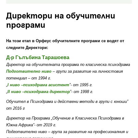
Директори на обучителни
програми
На този етап в Орфеус обучителните програми се водят от
следните Директори:
Д-р Гълъбина Тарашоева
Директор на обучителната програма по класическа психодрама
Подготвително ниво
– групи за развитие на личностовия
потенциал
–
от 1994 г.
„
І ниво –психодрама асистент
”- от 1995 г.
„
ІІ ниво –психодрама директор
”- от 1998 г.
Обучител в Психодрама и действени методи в групи с юноши”
от 2016 г
Директор на Програма „Обучение в Класическа Психодрама в
Южна Африка”- от
2019 г.
Подготвително ниво – група за развитие на професионалния и