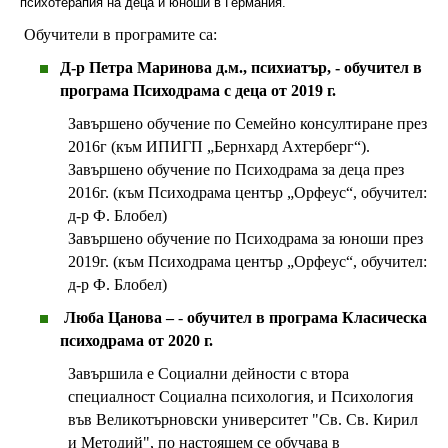
психотерапия на деца и юноши в Германия.
Обучители в програмите са:
Д-р Петра Маринова д.м., психиатър, - обучител в
програма Психодрама с деца от 2019 г.
Завършено обучение по Семейно консултиране през
2016г (към ИПИГП „Бернхард Ахтерберг“).
Завършено обучение по Психодрама за деца през
2016г. (към Психодрама център „Орфеус“, обучител:
д-р Ф. Блобел)
Завършено обучение по Психодрама за юноши през
2019г. (към Психодрама център „Орфеус“, обучител:
д-р Ф. Блобел)
Люба Цанова –
-
обучител в програма Класическа
психодрама от 2020 г.
Завършила е Социални дейности с втора
специалност Социална психология, и Психология
във Великотърновски университет "Св. Св. Кирил
и Методий", по настоящем се обучава в