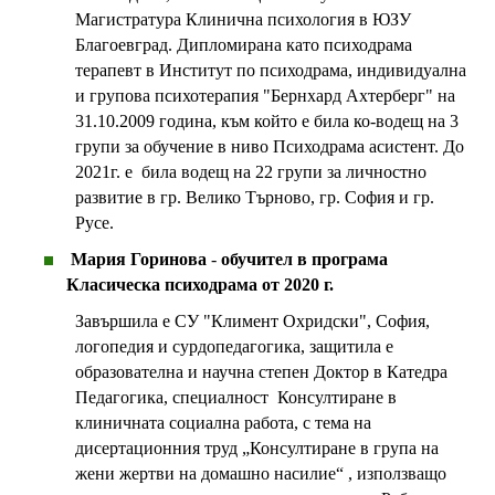
Магистратура Клинична психология в ЮЗУ
Благоевград. Дипломирана като психодрама
терапевт в Институт по психодрама, индивидуална
и групова психотерапия "Бернхард Ахтерберг" на
31.10.2009 година, към който е била ко-водещ на 3
групи за обучение в ниво Психодрама асистент. До
2021г. е била водещ на 22 групи за личностно
развитие в гр. Велико Търново, гр. София и гр.
Русе.
Мария Горинова
-
обучител в програма
Класическа психодрама
от 2020 г.
Завършила е СУ "Климент Охридски", София,
логопедия и сурдопедагогика, защитила е
образователна и научна степен Доктор в Катедра
Педагогика, специалност Консултиране в
клиничната социална работа, с тема на
дисертационния труд „Консултиране в група на
жени жертви на домашно насилие“ , използващо