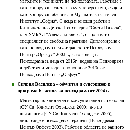
методите и техниките на психодрамата. Работила е
като хоноруван асистент към университета, също и
като хоноруван обучител в Музикотерапевтичен
Институт „София“. С деца и юноши работи в
Клиниката по Детска Психиатрия "Свети Никола",
към УМБАЛ "Александровска", също и като
специалист на свободна практика. Дипломирана е
като психодрама психотерапевт от Психодрама
Център „Орфеус“ 2003 г., като водещ на
Психодрама за деца от 2016г., водещ на Психодрама
и действени методи за юноши от 2019г от
Психодрама Център „Орфеус“
Силвия Василева
–
обучител и супервизор в
програма Класическа психодрама
от 20
04
г.
Магистър по клинична и консултативна психология
(СУ Св. Климент Охридски 2000), д-р по
психология (СУ Св. Климент Охридски 2005),
дипломиран психодрама терапевт (Психодрама
Център Орфеус 2003). Работи в областта на ранното