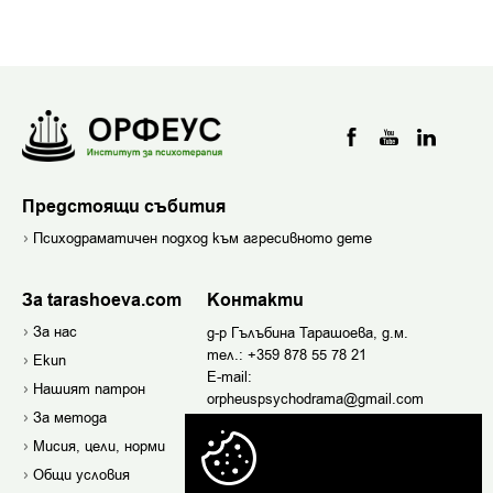
Предстоящи събития
Психодраматичен подход към агресивното дете
За tarashoeva.com
Контакти
За нас
д-р Гълъбина Тарашоева, д.м.
тел.:
+359 878 55 78 21
Екип
E-mail:
Нашият патрон
orpheuspsychodrama@gmail.com
За метода
д-р Петра Маринова, д.м.
Мисия, цели, норми
E-mail:
petra.marinova@gmail.com
Общи условия