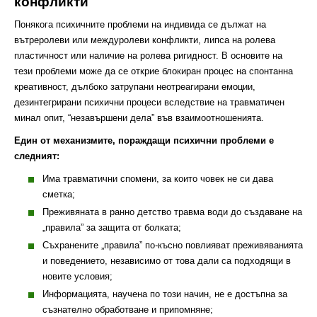
конфликти
Понякога психичните проблеми на индивида се дължат на
вътреролеви или междуролеви конфликти, липса на ролева
пластичност или наличие на ролева ригидност. В основите на
тези проблеми може да се открие блокиран процес на спонтанна
креативност, дълбоко затрупани неотреагирани емоции,
дезинтегрирани психични процеси вследствие на травматичен
минал опит, “незавършени дела” във взаимоотношенията.
Един от механизмите, пораждащи психични проблеми е
следният:
Има травматични спомени, за които човек не си дава
сметка;
Преживяната в ранно детство травма води до създаване на
„правила” за защита от болката;
Съхранените „правила” по-късно повлияват преживяванията
и поведението, независимо от това дали са подходящи в
новите условия;
Информацията, научена по този начин, не е достъпна за
съзнателно обработване и припомняне;