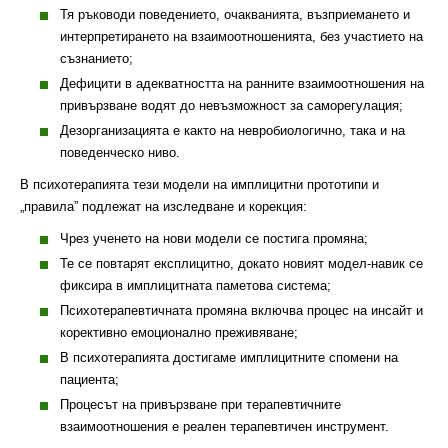
Тя ръководи поведението, очакванията, възприемането и
интерпретирането на взаимоотношенията, без участието на
съзнанието;
Дефицити в адекватността на ранните взаимоотношения на
привързване водят до невъзможност за саморегулация;
Дезорганизацията е както на невробиологично, така и на
поведенческо ниво.
В психотерапията тези модели на имплицитни прототипи и
„правила” подлежат на изследване и корекция:
Чрез ученето на нови модели се постига промяна;
Те се повтарят експлицитно, докато новият модел-навик се
фиксира в имплицитната паметова система;
Психотерапевтичната промяна включва процес на инсайт и
корективно емоционално преживяване;
В психотерапията достигаме имплицитните спомени на
пациента;
Процесът на привързване при терапевтичните
взаимоотношения е реален терапевтичен инструмент.