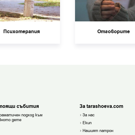
Психотерапия
Отговорите
тоящи събития
За tarashoeva.com
раматичен подход към
За нас
вното дете
Екип
Нашият патрон