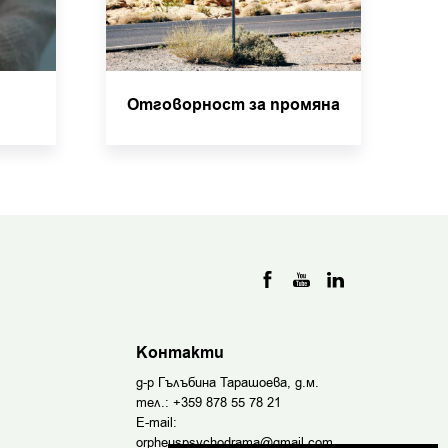
Отговорност за промяна
Контакти
д-р Гълъбина Тарашоева, д.м.
тел.:
+359 878 55 78 21
E-mail:
orpheuspsychodrama@gmail.com