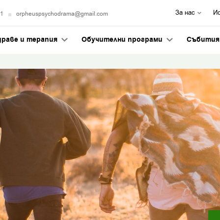
За нас
И
21
orpheuspsychodrama@gmail.com
драве и терапия
Обучителни програми
Събити