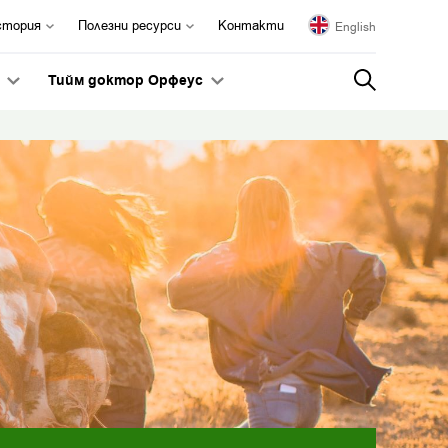
стория
Полезни ресурси
Контакти
English
я
Тийм доктор Орфеус