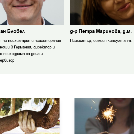
иан Блобел
д-р Петра Маринова, д.м.
 по психиатрия и психотерапия
Психиатър, семеен консултант.
юноши в Германия, директор и
о психодрама за деца и
ервизор.