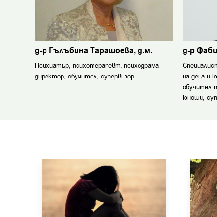
д-р Гълъбина Тарашоева, д.м.
д-р Фаб
Психиатър, психотерапевт, психодрама
Специалист
директор, обучител, супервизор.
на деца и 
обучител п
юноши, суп