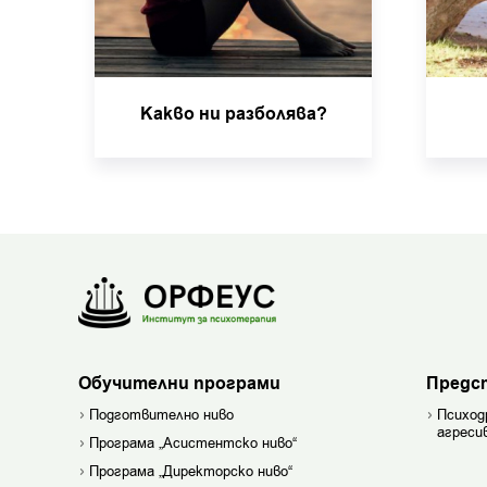
Какво ни разболява?
Обучителни програми
Предс
Подготвително ниво
Психод
агреси
Програма „Асистентско ниво“
Програма „Директорско ниво“