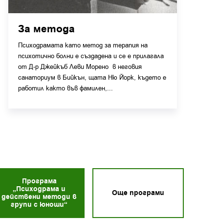
За метода
Психодрамата като метод за терапия на
психотично болни е създадена и се е прилагала
от Д-р Джейкъб Леви Морено в неговия
санаториум в Бийкън, щата Ню Йорк, където е
работил както във фамилен,...
Програма
„Психодрама и
Още програми
действени методи в
групи с юноши“