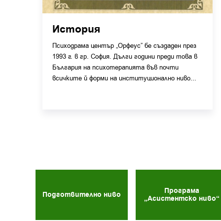
История
Психодрама център „Орфеус” бе създаден през
1993 г. в гр. София. Дълги години преди това в
България на психотерапията във почти
всичките й форми на институционално ниво...
Програма
Подготвително ниво
„Асистентско ниво“